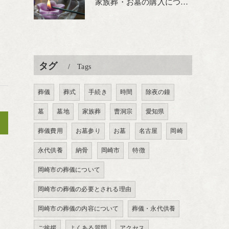
家族葬・お墓の購入について
タグ
Tags
葬儀
葬式
手続き
時間
除夜の鐘
墓
墓地
家族葬
曹洞宗
愛知県
>
葬儀費用
お墓参り
お墓
名古屋
岡崎
永代供養
納骨
岡崎市
特徴
岡崎市の葬儀について
岡崎市の葬儀の必要とされる理由
岡崎市の葬儀の内容について
葬儀・永代供養
ご挨拶
よくある質問
アクセス