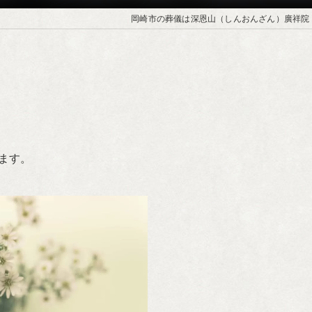
岡崎市の葬儀は深恩山（しんおんざん）廣祥院
ます。