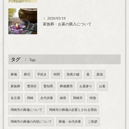
2026/05/19
家族葬・お墓の購入について
タグ
Tags
葬儀
葬式
手続き
時間
除夜の鐘
墓
墓地
家族葬
曹洞宗
愛知県
葬儀費用
お墓参り
お墓
名古屋
岡崎
永代供養
納骨
岡崎市
特徴
岡崎市の葬儀について
岡崎市の葬儀の必要とされる理由
岡崎市の葬儀の内容について
葬儀・永代供養
ご挨拶