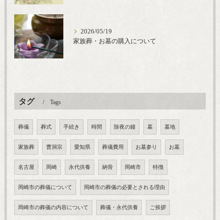
2026/05/19
家族葬・お墓の購入について
タグ
Tags
葬儀
葬式
手続き
時間
除夜の鐘
墓
墓地
家族葬
曹洞宗
愛知県
葬儀費用
お墓参り
お墓
名古屋
岡崎
永代供養
納骨
岡崎市
特徴
岡崎市の葬儀について
岡崎市の葬儀の必要とされる理由
岡崎市の葬儀の内容について
葬儀・永代供養
ご挨拶