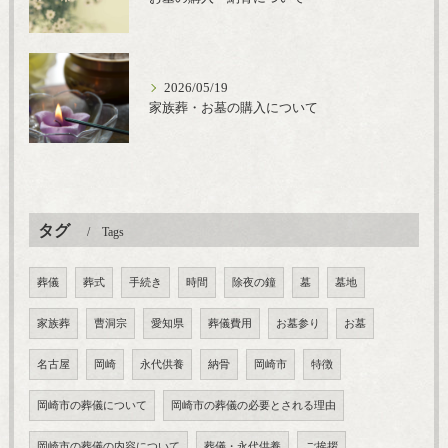
2026/05/19
家族葬・お墓の購入について
タグ
Tags
葬儀
葬式
手続き
時間
除夜の鐘
墓
墓地
家族葬
曹洞宗
愛知県
葬儀費用
お墓参り
お墓
名古屋
岡崎
永代供養
納骨
岡崎市
特徴
岡崎市の葬儀について
岡崎市の葬儀の必要とされる理由
岡崎市の葬儀の内容について
葬儀・永代供養
ご挨拶