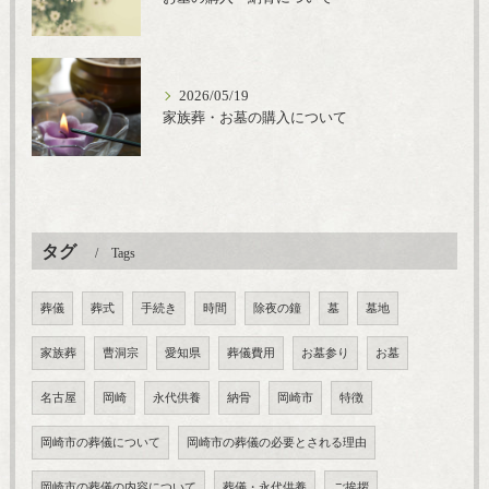
2026/05/19
家族葬・お墓の購入について
タグ
Tags
葬儀
葬式
手続き
時間
除夜の鐘
墓
墓地
家族葬
曹洞宗
愛知県
葬儀費用
お墓参り
お墓
名古屋
岡崎
永代供養
納骨
岡崎市
特徴
岡崎市の葬儀について
岡崎市の葬儀の必要とされる理由
岡崎市の葬儀の内容について
葬儀・永代供養
ご挨拶