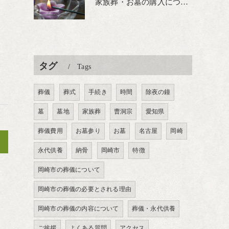
家族葬・お墓の購入について
タグ
Tags
葬儀
葬式
手続き
時間
除夜の鐘
墓
墓地
家族葬
曹洞宗
愛知県
葬儀費用
お墓参り
お墓
名古屋
岡崎
>
永代供養
納骨
岡崎市
特徴
岡崎市の葬儀について
岡崎市の葬儀の必要とされる理由
岡崎市の葬儀の内容について
葬儀・永代供養
ご挨拶
よくある質問
アクセス