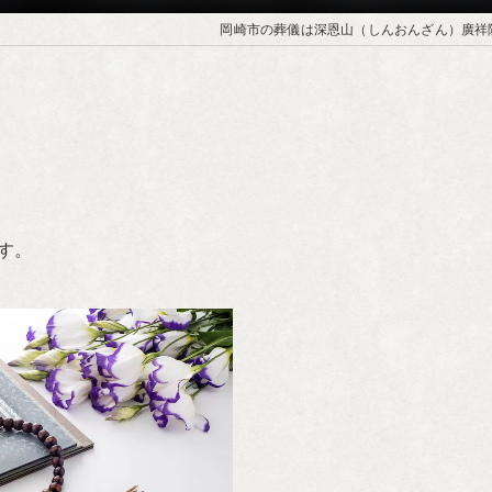
岡崎市の葬儀は深恩山（しんおんざん）廣祥
す。