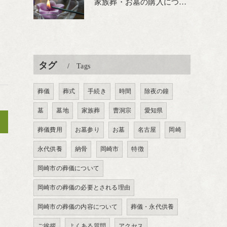
家族葬・お墓の購入について
タグ
Tags
葬儀
葬式
手続き
時間
除夜の鐘
墓
墓地
家族葬
曹洞宗
愛知県
>
葬儀費用
お墓参り
お墓
名古屋
岡崎
永代供養
納骨
岡崎市
特徴
岡崎市の葬儀について
岡崎市の葬儀の必要とされる理由
岡崎市の葬儀の内容について
葬儀・永代供養
ご挨拶
よくある質問
アクセス