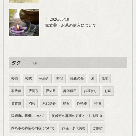
2026/05/19
家族葬・お墓の購入について
タグ
Tags
葬儀
葬式
手続き
時間
除夜の鐘
墓
墓地
家族葬
曹洞宗
愛知県
葬儀費用
お墓参り
お墓
名古屋
岡崎
永代供養
納骨
岡崎市
特徴
岡崎市の葬儀について
岡崎市の葬儀の必要とされる理由
岡崎市の葬儀の内容について
葬儀・永代供養
ご挨拶