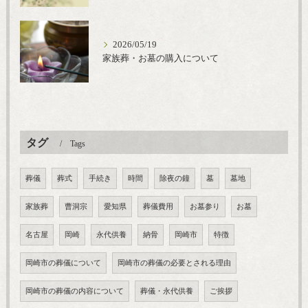
2026/05/19
家族葬・お墓の購入について
タグ
Tags
葬儀
葬式
手続き
時間
除夜の鐘
墓
墓地
家族葬
曹洞宗
愛知県
葬儀費用
お墓参り
お墓
名古屋
岡崎
永代供養
納骨
岡崎市
特徴
岡崎市の葬儀について
岡崎市の葬儀の必要とされる理由
岡崎市の葬儀の内容について
葬儀・永代供養
ご挨拶