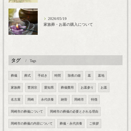
2026/05/19
家族葬・お墓の購入について
タグ
Tags
葬儀
葬式
手続き
時間
除夜の鐘
墓
墓地
家族葬
曹洞宗
愛知県
葬儀費用
お墓参り
お墓
名古屋
岡崎
永代供養
納骨
岡崎市
特徴
岡崎市の葬儀について
岡崎市の葬儀の必要とされる理由
岡崎市の葬儀の内容について
葬儀・永代供養
ご挨拶