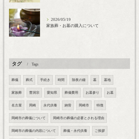
2026/05/19
家族葬・お墓の購入について
タグ
Tags
葬儀
葬式
手続き
時間
除夜の鐘
墓
墓地
家族葬
曹洞宗
愛知県
葬儀費用
お墓参り
お墓
名古屋
岡崎
永代供養
納骨
岡崎市
特徴
岡崎市の葬儀について
岡崎市の葬儀の必要とされる理由
岡崎市の葬儀の内容について
葬儀・永代供養
ご挨拶