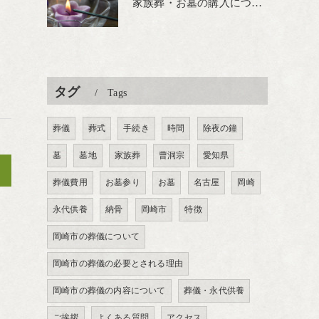
家族葬・お墓の購入について
タグ
Tags
葬儀
葬式
手続き
時間
除夜の鐘
墓
墓地
家族葬
曹洞宗
愛知県
>
葬儀費用
お墓参り
お墓
名古屋
岡崎
永代供養
納骨
岡崎市
特徴
岡崎市の葬儀について
岡崎市の葬儀の必要とされる理由
岡崎市の葬儀の内容について
葬儀・永代供養
ご挨拶
よくある質問
アクセス