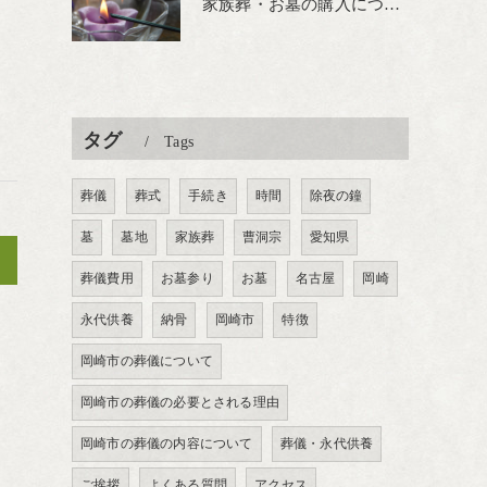
家族葬・お墓の購入について
タグ
Tags
葬儀
葬式
手続き
時間
除夜の鐘
墓
墓地
家族葬
曹洞宗
愛知県
>
葬儀費用
お墓参り
お墓
名古屋
岡崎
永代供養
納骨
岡崎市
特徴
岡崎市の葬儀について
岡崎市の葬儀の必要とされる理由
岡崎市の葬儀の内容について
葬儀・永代供養
ご挨拶
よくある質問
アクセス