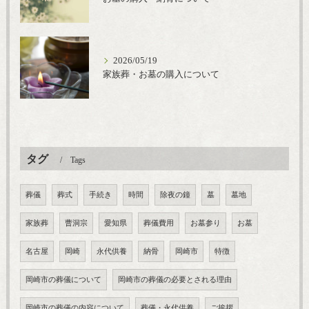
2026/05/19
家族葬・お墓の購入について
タグ
Tags
葬儀
葬式
手続き
時間
除夜の鐘
墓
墓地
家族葬
曹洞宗
愛知県
葬儀費用
お墓参り
お墓
名古屋
岡崎
永代供養
納骨
岡崎市
特徴
岡崎市の葬儀について
岡崎市の葬儀の必要とされる理由
岡崎市の葬儀の内容について
葬儀・永代供養
ご挨拶