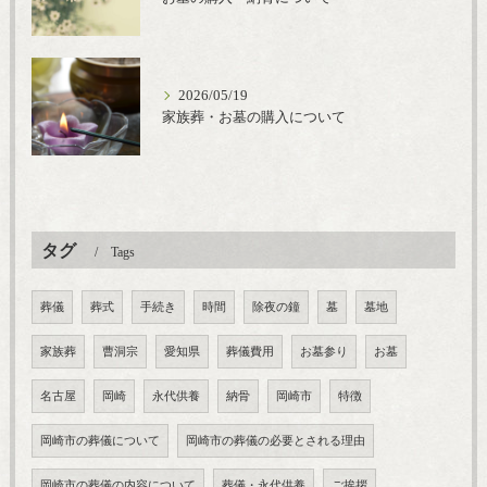
2026/05/19
家族葬・お墓の購入について
タグ
Tags
葬儀
葬式
手続き
時間
除夜の鐘
墓
墓地
家族葬
曹洞宗
愛知県
葬儀費用
お墓参り
お墓
名古屋
岡崎
永代供養
納骨
岡崎市
特徴
岡崎市の葬儀について
岡崎市の葬儀の必要とされる理由
岡崎市の葬儀の内容について
葬儀・永代供養
ご挨拶