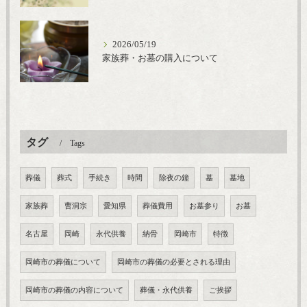
2026/05/19
家族葬・お墓の購入について
タグ
Tags
葬儀
葬式
手続き
時間
除夜の鐘
墓
墓地
家族葬
曹洞宗
愛知県
葬儀費用
お墓参り
お墓
名古屋
岡崎
永代供養
納骨
岡崎市
特徴
岡崎市の葬儀について
岡崎市の葬儀の必要とされる理由
岡崎市の葬儀の内容について
葬儀・永代供養
ご挨拶