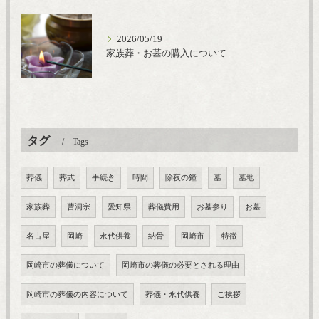
2026/05/19
家族葬・お墓の購入について
タグ
Tags
葬儀
葬式
手続き
時間
除夜の鐘
墓
墓地
家族葬
曹洞宗
愛知県
葬儀費用
お墓参り
お墓
名古屋
岡崎
永代供養
納骨
岡崎市
特徴
岡崎市の葬儀について
岡崎市の葬儀の必要とされる理由
岡崎市の葬儀の内容について
葬儀・永代供養
ご挨拶