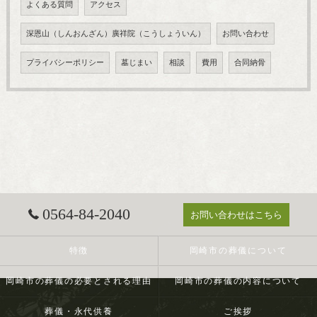
よくある質問
アクセス
深恩山（しんおんざん）廣祥院（こうしょういん）
お問い合わせ
プライバシーポリシー
墓じまい
相談
費用
合同納骨
0564-84-2040
お問い合わせはこちら
特徴
岡崎市の葬儀について
岡崎市の葬儀の必要とされる理由
岡崎市の葬儀の内容について
葬儀・永代供養
ご挨拶