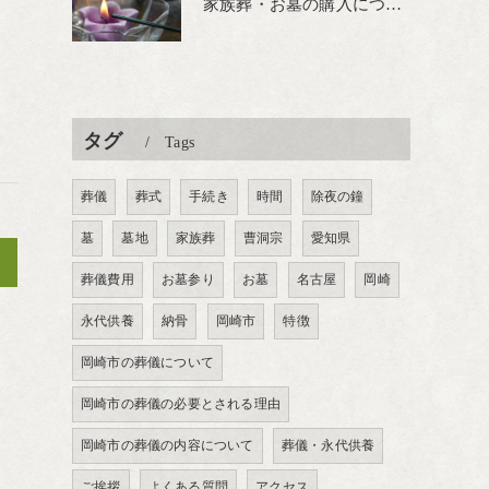
家族葬・お墓の購入について
タグ
Tags
葬儀
葬式
手続き
時間
除夜の鐘
墓
墓地
家族葬
曹洞宗
愛知県
>
葬儀費用
お墓参り
お墓
名古屋
岡崎
永代供養
納骨
岡崎市
特徴
岡崎市の葬儀について
岡崎市の葬儀の必要とされる理由
岡崎市の葬儀の内容について
葬儀・永代供養
ご挨拶
よくある質問
アクセス