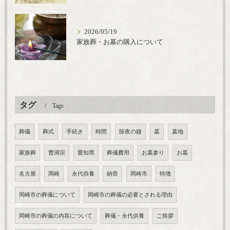
2026/05/19
家族葬・お墓の購入について
タグ
Tags
葬儀
葬式
手続き
時間
除夜の鐘
墓
墓地
家族葬
曹洞宗
愛知県
葬儀費用
お墓参り
お墓
名古屋
岡崎
永代供養
納骨
岡崎市
特徴
岡崎市の葬儀について
岡崎市の葬儀の必要とされる理由
岡崎市の葬儀の内容について
葬儀・永代供養
ご挨拶