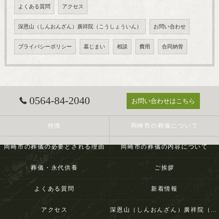
よくある質問
アクセス
深恩山（しんおんざん）廣祥院（こうしょういん）
お問い合わせ
プライバシーポリシー
墓じまい
相談
費用
合同納骨
0564-84-2040
お問い合わせはこちら
特徴
岡崎市の葬儀について
岡崎市の葬儀の必要とされる理由
岡崎市の葬儀の内容について
葬儀・永代供養
ご挨拶
よくある質問
新着情報
アクセス
深恩山（しんおんざん）廣祥院（こうしょういん）