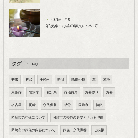
2026/05/19
家族葬・お墓の購入について
タグ
Tags
葬儀
葬式
手続き
時間
除夜の鐘
墓
墓地
家族葬
曹洞宗
愛知県
葬儀費用
お墓参り
お墓
名古屋
岡崎
永代供養
納骨
岡崎市
特徴
岡崎市の葬儀について
岡崎市の葬儀の必要とされる理由
岡崎市の葬儀の内容について
葬儀・永代供養
ご挨拶