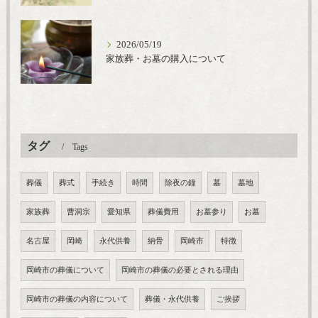
2026/05/19
家族葬・お墓の購入について
タグ
Tags
葬儀
葬式
手続き
時間
除夜の鐘
墓
墓地
家族葬
曹洞宗
愛知県
葬儀費用
お墓参り
お墓
名古屋
岡崎
永代供養
納骨
岡崎市
特徴
岡崎市の葬儀について
岡崎市の葬儀の必要とされる理由
岡崎市の葬儀の内容について
葬儀・永代供養
ご挨拶