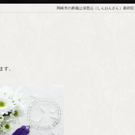
岡崎市の葬儀は深恩山（しんおんざん）廣祥院
ます。