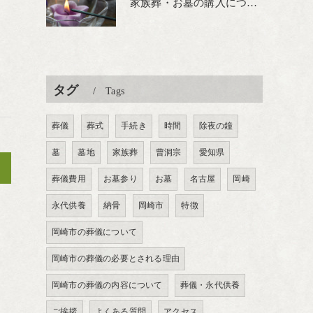
家族葬・お墓の購入について
タグ
Tags
葬儀
葬式
手続き
時間
除夜の鐘
墓
墓地
家族葬
曹洞宗
愛知県
>
葬儀費用
お墓参り
お墓
名古屋
岡崎
永代供養
納骨
岡崎市
特徴
岡崎市の葬儀について
岡崎市の葬儀の必要とされる理由
岡崎市の葬儀の内容について
葬儀・永代供養
ご挨拶
よくある質問
アクセス