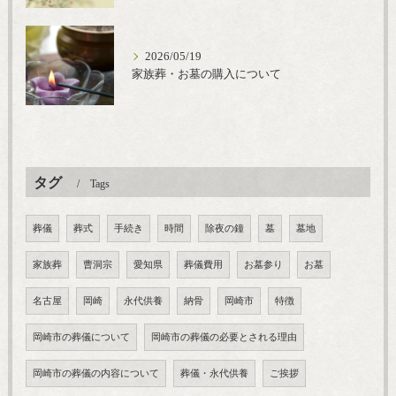
2026/05/19
家族葬・お墓の購入について
タグ
Tags
葬儀
葬式
手続き
時間
除夜の鐘
墓
墓地
家族葬
曹洞宗
愛知県
葬儀費用
お墓参り
お墓
名古屋
岡崎
永代供養
納骨
岡崎市
特徴
岡崎市の葬儀について
岡崎市の葬儀の必要とされる理由
岡崎市の葬儀の内容について
葬儀・永代供養
ご挨拶