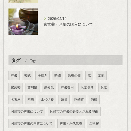
2026/05/19
家族葬・お墓の購入について
タグ
Tags
葬儀
葬式
手続き
時間
除夜の鐘
墓
墓地
家族葬
曹洞宗
愛知県
葬儀費用
お墓参り
お墓
名古屋
岡崎
永代供養
納骨
岡崎市
特徴
岡崎市の葬儀について
岡崎市の葬儀の必要とされる理由
岡崎市の葬儀の内容について
葬儀・永代供養
ご挨拶