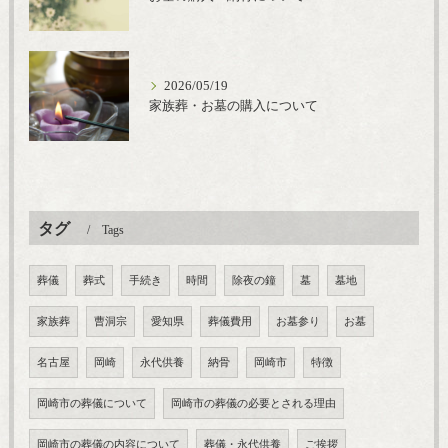
2026/05/19
家族葬・お墓の購入について
タグ
Tags
葬儀
葬式
手続き
時間
除夜の鐘
墓
墓地
家族葬
曹洞宗
愛知県
葬儀費用
お墓参り
お墓
名古屋
岡崎
永代供養
納骨
岡崎市
特徴
岡崎市の葬儀について
岡崎市の葬儀の必要とされる理由
岡崎市の葬儀の内容について
葬儀・永代供養
ご挨拶