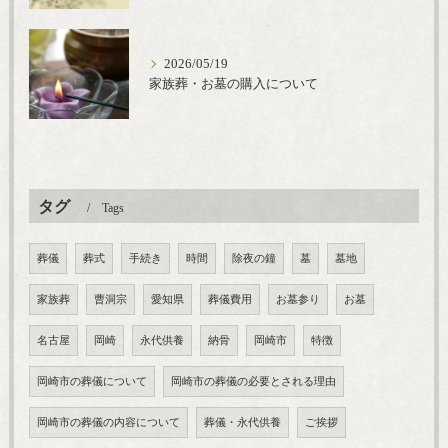
2026/05/19
家族葬・お墓の購入について
タグ
Tags
葬儀
葬式
手続き
時間
除夜の鐘
墓
墓地
家族葬
曹洞宗
愛知県
葬儀費用
お墓参り
お墓
名古屋
岡崎
永代供養
納骨
岡崎市
特徴
岡崎市の葬儀について
岡崎市の葬儀の必要とされる理由
岡崎市の葬儀の内容について
葬儀・永代供養
ご挨拶