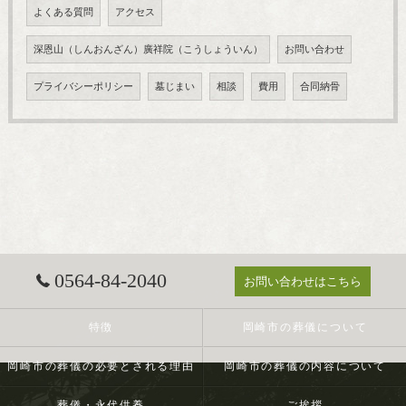
よくある質問
アクセス
深恩山（しんおんざん）廣祥院（こうしょういん）
お問い合わせ
プライバシーポリシー
墓じまい
相談
費用
合同納骨
0564-84-2040
お問い合わせはこちら
特徴
岡崎市の葬儀について
岡崎市の葬儀の必要とされる理由
岡崎市の葬儀の内容について
葬儀・永代供養
ご挨拶