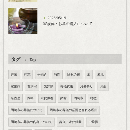
2026/05/19
家族葬・お墓の購入について
タグ
Tags
葬儀
葬式
手続き
時間
除夜の鐘
墓
墓地
家族葬
曹洞宗
愛知県
葬儀費用
お墓参り
お墓
名古屋
岡崎
永代供養
納骨
岡崎市
特徴
岡崎市の葬儀について
岡崎市の葬儀の必要とされる理由
岡崎市の葬儀の内容について
葬儀・永代供養
ご挨拶