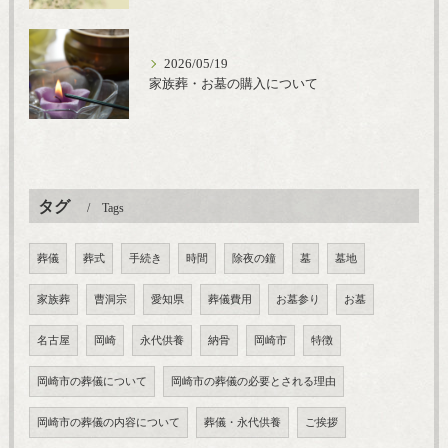
2026/05/19
家族葬・お墓の購入について
タグ
Tags
葬儀
葬式
手続き
時間
除夜の鐘
墓
墓地
家族葬
曹洞宗
愛知県
葬儀費用
お墓参り
お墓
名古屋
岡崎
永代供養
納骨
岡崎市
特徴
岡崎市の葬儀について
岡崎市の葬儀の必要とされる理由
岡崎市の葬儀の内容について
葬儀・永代供養
ご挨拶