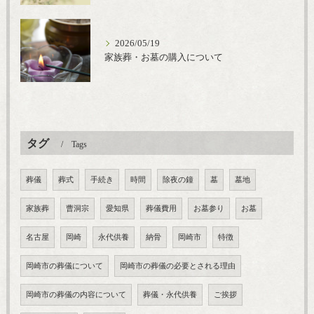
2026/05/19
家族葬・お墓の購入について
タグ
Tags
葬儀
葬式
手続き
時間
除夜の鐘
墓
墓地
家族葬
曹洞宗
愛知県
葬儀費用
お墓参り
お墓
名古屋
岡崎
永代供養
納骨
岡崎市
特徴
岡崎市の葬儀について
岡崎市の葬儀の必要とされる理由
岡崎市の葬儀の内容について
葬儀・永代供養
ご挨拶