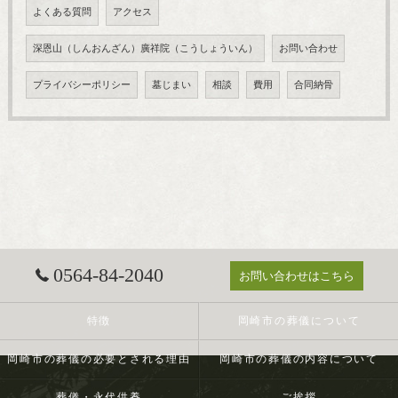
よくある質問
アクセス
深恩山（しんおんざん）廣祥院（こうしょういん）
お問い合わせ
プライバシーポリシー
墓じまい
相談
費用
合同納骨
0564-84-2040
お問い合わせはこちら
特徴
岡崎市の葬儀について
岡崎市の葬儀の必要とされる理由
岡崎市の葬儀の内容について
葬儀・永代供養
ご挨拶