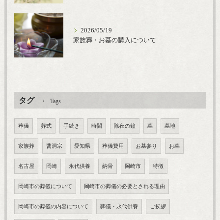
2026/05/19
家族葬・お墓の購入について
タグ
Tags
葬儀
葬式
手続き
時間
除夜の鐘
墓
墓地
家族葬
曹洞宗
愛知県
葬儀費用
お墓参り
お墓
名古屋
岡崎
永代供養
納骨
岡崎市
特徴
岡崎市の葬儀について
岡崎市の葬儀の必要とされる理由
岡崎市の葬儀の内容について
葬儀・永代供養
ご挨拶