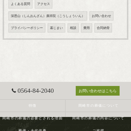
よくある質問
アクセス
深恩山（しんおんざん）廣祥院（こうしょういん）
お問い合わせ
プライバシーポリシー
墓じまい
相談
費用
合同納骨
0564-84-2040
お問い合わせはこちら
特徴
岡崎市の葬儀について
岡崎市の葬儀の必要とされる理由
岡崎市の葬儀の内容について
葬儀・永代供養
ご挨拶