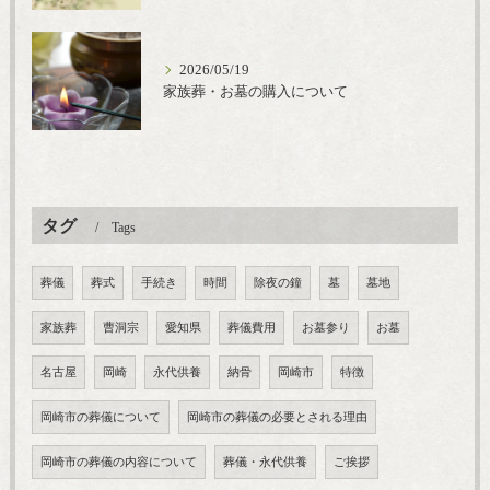
2026/05/19
家族葬・お墓の購入について
タグ
Tags
葬儀
葬式
手続き
時間
除夜の鐘
墓
墓地
家族葬
曹洞宗
愛知県
葬儀費用
お墓参り
お墓
名古屋
岡崎
永代供養
納骨
岡崎市
特徴
岡崎市の葬儀について
岡崎市の葬儀の必要とされる理由
岡崎市の葬儀の内容について
葬儀・永代供養
ご挨拶