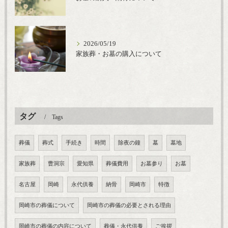
2026/05/19
家族葬・お墓の購入について
タグ
Tags
葬儀
葬式
手続き
時間
除夜の鐘
墓
墓地
家族葬
曹洞宗
愛知県
葬儀費用
お墓参り
お墓
名古屋
岡崎
永代供養
納骨
岡崎市
特徴
岡崎市の葬儀について
岡崎市の葬儀の必要とされる理由
岡崎市の葬儀の内容について
葬儀・永代供養
ご挨拶