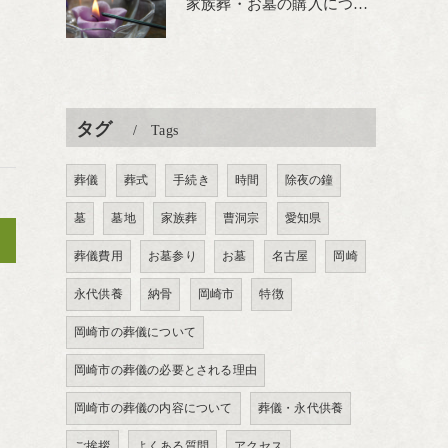
家族葬・お墓の購入について
タグ
Tags
葬儀
葬式
手続き
時間
除夜の鐘
墓
墓地
家族葬
曹洞宗
愛知県
>
葬儀費用
お墓参り
お墓
名古屋
岡崎
永代供養
納骨
岡崎市
特徴
岡崎市の葬儀について
岡崎市の葬儀の必要とされる理由
岡崎市の葬儀の内容について
葬儀・永代供養
ご挨拶
よくある質問
アクセス