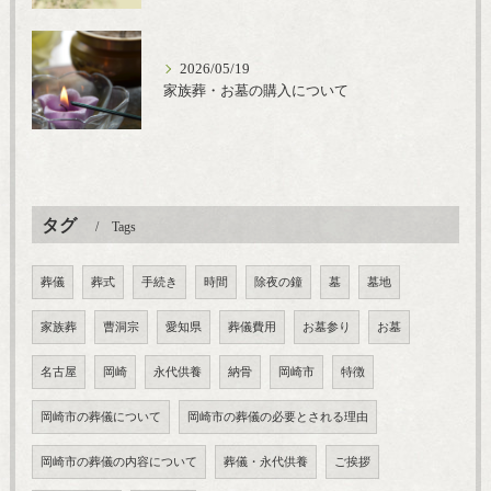
2026/05/19
家族葬・お墓の購入について
タグ
Tags
葬儀
葬式
手続き
時間
除夜の鐘
墓
墓地
家族葬
曹洞宗
愛知県
葬儀費用
お墓参り
お墓
名古屋
岡崎
永代供養
納骨
岡崎市
特徴
岡崎市の葬儀について
岡崎市の葬儀の必要とされる理由
岡崎市の葬儀の内容について
葬儀・永代供養
ご挨拶