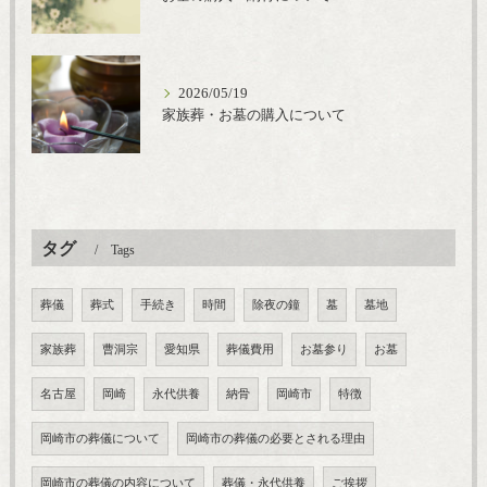
2026/05/19
家族葬・お墓の購入について
タグ
Tags
葬儀
葬式
手続き
時間
除夜の鐘
墓
墓地
家族葬
曹洞宗
愛知県
葬儀費用
お墓参り
お墓
名古屋
岡崎
永代供養
納骨
岡崎市
特徴
岡崎市の葬儀について
岡崎市の葬儀の必要とされる理由
岡崎市の葬儀の内容について
葬儀・永代供養
ご挨拶